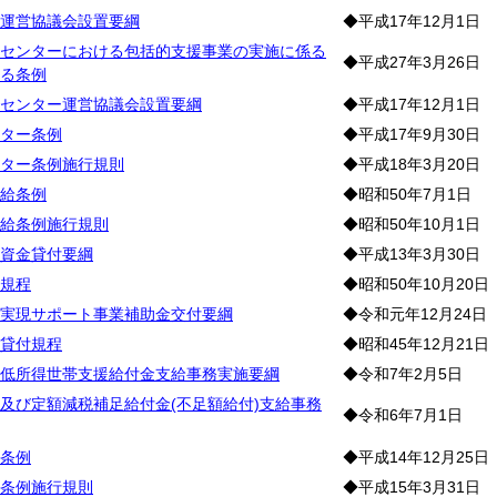
運営協議会設置要綱
◆平成17年12月1日
センターにおける包括的支援事業の実施に係る
◆平成27年3月26日
る条例
センター運営協議会設置要綱
◆平成17年12月1日
ター条例
◆平成17年9月30日
ター条例施行規則
◆平成18年3月20日
給条例
◆昭和50年7月1日
給条例施行規則
◆昭和50年10月1日
資金貸付要綱
◆平成13年3月30日
規程
◆昭和50年10月20日
実現サポート事業補助金交付要綱
◆令和元年12月24日
貸付規程
◆昭和45年12月21日
低所得世帯支援給付金支給事務実施要綱
◆令和7年2月5日
及び定額減税補足給付金(不足額給付)支給事務
◆令和6年7月1日
条例
◆平成14年12月25日
条例施行規則
◆平成15年3月31日