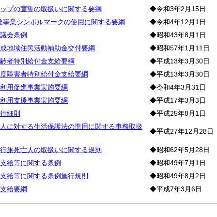
ップの宣誓の取扱いに関する要綱
◆令和3年2月15日
啓発事業シンボルマークの使用に関する要綱
◆令和4年12月1日
議会条例
◆昭和43年8月1日
成地域住民活動補助金交付要綱
◆昭和57年1月11日
齢者特別給付金支給要綱
◆平成13年3月30日
度障害者特別給付金支給要綱
◆平成13年3月30日
利用促進事業実施要綱
◆令和4年3月31日
利用支援事業実施要綱
◆平成17年3月3日
行細則
◆平成25年8月1日
人に対する生活保護法の準用に関する事務取扱
◆平成27年12月28日
行旅死亡人の取扱いに関する規則
◆昭和62年5月28日
支給等に関する条例
◆昭和49年7月1日
支給等に関する条例施行規則
◆昭和49年8月2日
支給要綱
◆平成7年3月6日