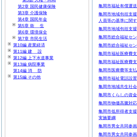
第5節 人権・同和
亀岡市福祉有償運送
第2章 国民健康保険
第3章 介護保険
亀岡市地域包括支援
第4章 国民年金
人員等の基準に関す
第5章
衛
生
亀岡市地域包括支援
第6章 環境保全
亀岡市総合福祉セン
第7章 市民生活
第10編 産業経済
亀岡市総合福祉セン
第11編
建
設
亀岡市福祉医療費支
第12編 上下水道事業
亀岡市福祉医療費支
第13編 病院事業
亀岡市医療費等支払
第14編
消
防
第15編 その他
亀岡市福祉電話設置
亀岡市地域共生社会
亀岡市くらしの資金
亀岡市物価高騰対応
亀岡市低所得者支援
実施要綱
亀岡市男女共同参画
亀岡市男女共同参画