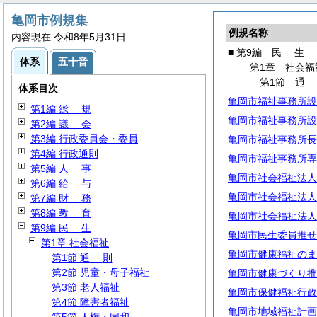
亀岡市例規集
例規名称
内容現在 令和8年5月31日
■ 第9編
民
生
体系
五十音
第1章 社会福
第1節
体系目次
亀岡市福祉事務所設
第1編
総
規
亀岡市福祉事務所設
第2編
議
会
第3編 行政委員会・委員
亀岡市福祉事務所長
第4編 行政通則
亀岡市福祉事務所専
第5編
人
事
亀岡市社会福祉法人
第6編
給
与
亀岡市社会福祉法人
第7編
財
務
第8編
教
育
亀岡市社会福祉法人
第9編
民
生
亀岡市民生委員推せ
第1章 社会福祉
亀岡市健康福祉のま
第1節
通
則
第2節 児童・母子福祉
亀岡市健康づくり推
第3節 老人福祉
亀岡市保健福祉行政
第4節 障害者福祉
亀岡市地域福祉計画