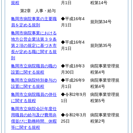
規程
月1日
程第14号
第2章 人事・給与
亀岡市病院事業の主要職
◆平成16年4
規則第34号
員を定める規則
月1日
亀岡市病院事業における
地方公営企業法第３９条
◆平成16年4
第２項の規定に基づき市
規則第35号
月1日
長が定める職に関する規
則
亀岡市立病院職員の職の
◆平成18年3
病院事業管理規
設置に関する規程
月30日
程第4号
亀岡市立病院特別参与の
◆平成26年9
病院事業管理規
設置に関する規程
月1日
程第4号
亀岡市立病院職員の併任
◆令和2年9月
病院事業管理規
に関する規程
1日
程第5号
亀岡市立病院会計年度任
用職員の給与及び費用弁
◆令和2年3月
病院事業管理規
償並びに勤務時間、休暇
25日
程第2号
等に関する規程