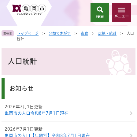
ペ
メ
ー
ニ
検
メ
ジ
ュ
索
ニ
の
ー
ュ
先
を
トップページ
>
分類でさがす
>
市政
>
広聴・統計
>
人口
現在地
ー
頭
飛
統計
で
ば
す
し
本
。
て
文
人口統計
本
文
へ
お知らせ
2026年7月1日更新
亀岡市の人口令和8年7月1日現在
2026年7月1日更新
亀岡市の人口【年齢別】令和8年7月1日現在