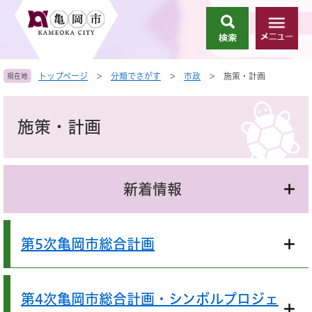
ペ
メ
ー
ニ
検
メ
ジ
ュ
索
ニ
の
ー
ュ
先
を
トップページ
>
分類でさがす
>
市政
>
施策・計画
現在地
ー
頭
飛
で
ば
本
す
し
文
施策・計画
。
て
本
文
へ
新着情報
第5次亀岡市総合計画
第4次亀岡市総合計画・シンボルプロジェ