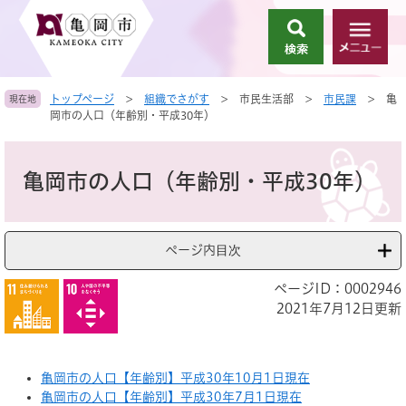
ペ
メ
ー
ニ
検
メ
ジ
ュ
索
ニ
の
ー
ュ
先
を
トップページ
>
組織でさがす
>
市民生活部
>
市民課
>
亀
現在地
ー
頭
飛
岡市の人口（年齢別・平成30年）
で
ば
す
し
本
。
て
文
亀岡市の人口（年齢別・平成30年）
本
文
へ
ページ内目次
ページID：0002946
2021年7月12日更新
亀岡市の人口【年齢別】平成30年10月1日現在
亀岡市の人口【年齢別】平成30年7月1日現在