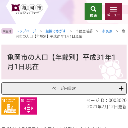
ペ
メ
ー
ニ
検
メ
ジ
ュ
索
ニ
の
ー
ュ
先
を
トップページ
>
組織でさがす
>
市民生活部
>
市民課
>
亀
現在地
ー
頭
飛
岡市の人口【年齢別】平成31年1月1日現在
で
ば
す
し
本
。
て
文
亀岡市の人口【年齢別】平成31年1
本
文
月1日現在
へ
ページ内目次
ページID：0003020
2021年7月12日更新