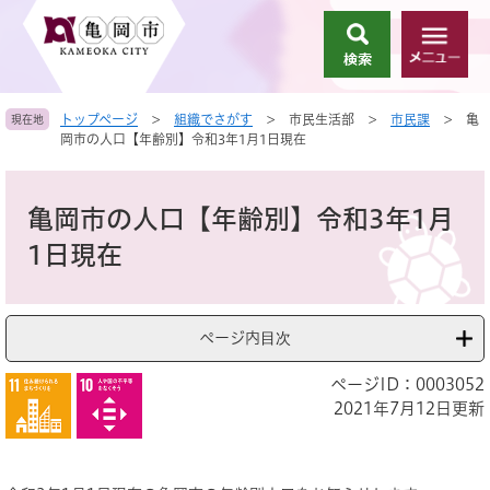
ペ
メ
ー
ニ
検
メ
ジ
ュ
索
ニ
の
ー
ュ
先
を
トップページ
>
組織でさがす
>
市民生活部
>
市民課
>
亀
現在地
ー
頭
飛
岡市の人口【年齢別】令和3年1月1日現在
で
ば
す
し
本
。
て
文
亀岡市の人口【年齢別】令和3年1月
本
文
1日現在
へ
ページ内目次
ページID：0003052
2021年7月12日更新