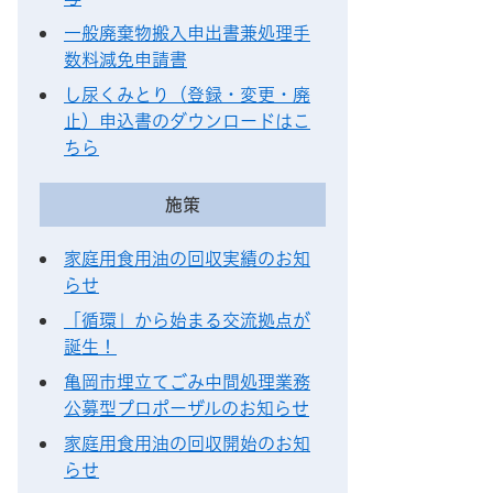
一般廃棄物搬入申出書兼処理手
数料減免申請書
し尿くみとり（登録・変更・廃
止）申込書のダウンロードはこ
ちら
施策
家庭用食用油の回収実績のお知
らせ
「循環」から始まる交流拠点が
誕生！
亀岡市埋立てごみ中間処理業務
公募型プロポーザルのお知らせ
家庭用食用油の回収開始のお知
らせ