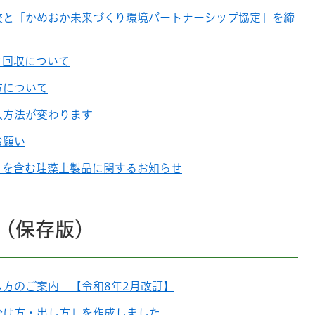
校と「かめおか未来づくり環境パートナーシップ協定」を締
ク回収について
方について
入方法が変わります
お願い
）を含む珪藻土製品に関するお知らせ
（保存版）
方のご案内 【令和8年2月改訂】
分け方・出し方」を作成しました