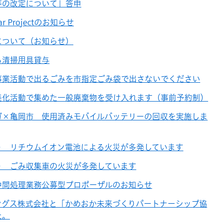
等の改定について」答申
ar Projectのお知らせ
について（お知らせ）
る清掃用具貸与
事業活動で出るごみを市指定ごみ袋で出さないでください
美化活動で集めた一般廃棄物を受け入れます（事前予約制）
ガ×亀岡市 使用済みモバイルバッテリーの回収を実施しま
＞ リチウムイオン電池による火災が多発しています
＞ ごみ収集車の火災が多発しています
中間処理業務公募型プロポーザルのお知らせ
ングス株式会社と「かめおか未来づくりパートナーシップ協
た。