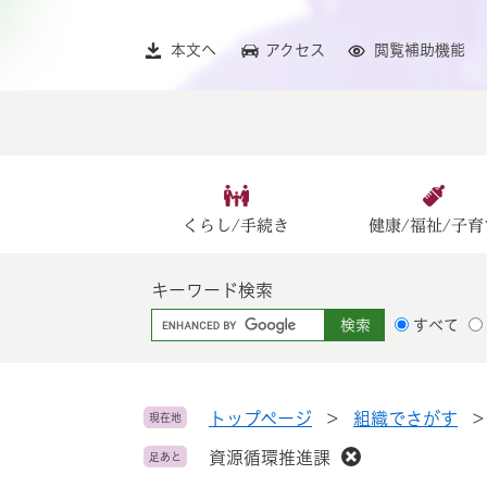
ペ
メ
ー
ニ
本文へ
アクセス
閲覧補助機能
ジ
ュ
の
ー
先
を
頭
飛
で
ば
す
し
。
て
くらし/手続き
健康/福祉/子育
本
文
キーワード検索
へ
G
すべて
o
o
g
l
トップページ
>
組織でさがす
現在地
e
資源循環推進課
足あと
カ