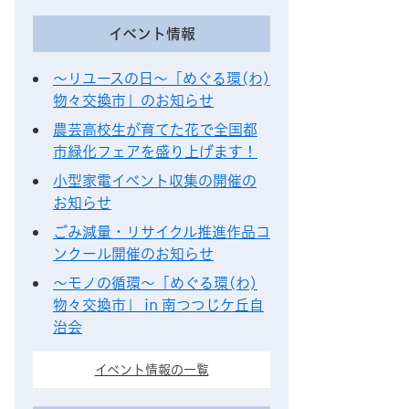
イベント情報
～リユースの日～「めぐる環(わ)
物々交換市」のお知らせ
農芸高校生が育てた花で全国都
市緑化フェアを盛り上げます！
小型家電イベント収集の開催の
お知らせ
ごみ減量・リサイクル推進作品コ
ンクール開催のお知らせ
～モノの循環～「めぐる環(わ)
物々交換市」 in 南つつじケ丘自
治会
イベント情報の一覧