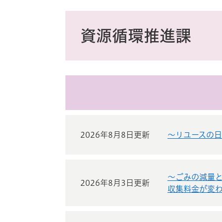
ス
タ
本
ム
文
資源循環推進課
検
索
2026年8月8日更新
～リユースの日
～ごみの減量
2026年8月3日更新
収集料金が変