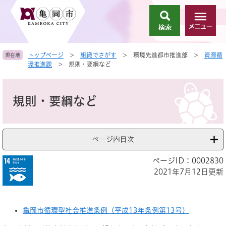
ペ
メ
ー
ニ
検
メ
ジ
ュ
索
ニ
の
ー
ュ
先
を
トップページ
>
組織でさがす
>
環境先進都市推進部
>
資源循
現在地
ー
頭
飛
環推進課
>
規則・要綱など
で
ば
す
し
本
。
て
文
規則・要綱など
本
文
へ
ページ内目次
ページID：0002830
2021年7月12日更新
亀岡市循環型社会推進条例（平成13年条例第13号）