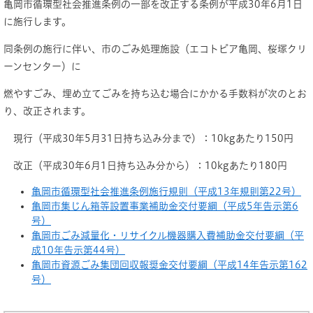
亀岡市循環型社会推進条例の一部を改正する条例が平成30年6月1日
に施行します。
同条例の施行に伴い、市のごみ処理施設（エコトピア亀岡、桜塚クリ
ーンセンター）に
燃やすごみ、埋め立てごみを持ち込む場合にかかる手数料が次のとお
り、改正されます。
現行（平成30年5月31日持ち込み分まで）：10kgあたり150円
改正（平成30年6月1日持ち込み分から）：10kgあたり180円
亀岡市循環型社会推進条例施行規則（平成13年規則第22号）
亀岡市集じん箱等設置事業補助金交付要綱（平成5年告示第6
号）
亀岡市ごみ減量化・リサイクル機器購入費補助金交付要綱（平
成10年告示第44号）
亀岡市資源ごみ集団回収報奨金交付要綱（平成14年告示第162
号）