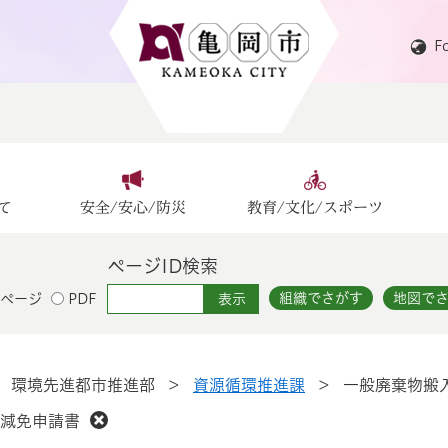
F
て
安全/安心/防災
教育/文化/スポーツ
ページID検索
組織でさがす
地図で
ページ
PDF
>
環境先進都市推進部
>
資源循環推進課
>
一般廃棄物搬
減免申請書