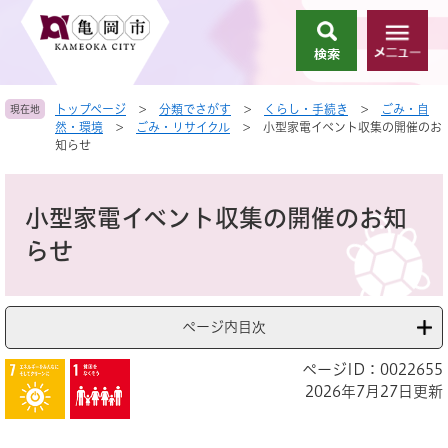
ペ
メ
ー
ニ
検
メ
ジ
ュ
索
ニ
の
ー
ュ
先
を
トップページ
>
分類でさがす
>
くらし・手続き
>
ごみ・自
現在地
ー
頭
飛
然・環境
>
ごみ・リサイクル
>
小型家電イベント収集の開催のお
で
ば
知らせ
す
し
。
て
本
本
文
小型家電イベント収集の開催のお知
文
へ
らせ
ページ内目次
ページID：0022655
2026年7月27日更新