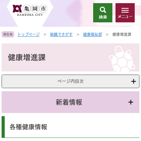
ペ
メ
ー
ニ
検
メ
ジ
ュ
索
ニ
の
ー
ュ
先
を
トップページ
>
組織でさがす
>
健康福祉部
>
健康増進課
現在地
ー
頭
飛
で
ば
本
す
し
文
健康増進課
。
て
本
文
へ
ページ内目次
新着情報
各種健康情報