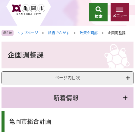
ペ
メ
ー
ニ
検
メ
ジ
ュ
索
ニ
の
ー
ュ
先
を
トップページ
>
組織でさがす
>
政策企画部
>
企画調整課
現在地
ー
頭
飛
で
ば
本
す
し
文
企画調整課
。
て
本
文
へ
ページ内目次
新着情報
亀岡市総合計画