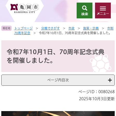
ペ
メ
ー
ニ
検
メ
ジ
ュ
索
ニ
の
ー
ュ
先
を
トップページ
>
分類でさがす
>
市政
>
施策・計画
>
市制
現在地
ー
頭
飛
70周年記念
>
令和7年10月1日、70周年記念式典を開催しました。
で
ば
す
し
本
。
て
文
令和7年10月1日、70周年記念式典
本
文
を開催しました。
へ
ページ内目次
ページID：0080268
2025年10月3日更新