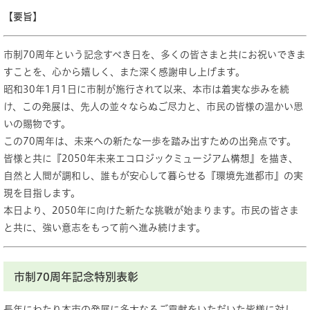
【要旨】
市制70周年という記念すべき日を、多くの皆さまと共にお祝いできま
すことを、心から嬉しく、また深く感謝申し上げます。
昭和30年1月1日に市制が施行されて以来、本市は着実な歩みを続
け、この発展は、先人の並々ならぬご尽力と、市民の皆様の温かい思
いの賜物です。
この70周年は、未来への新たな一歩を踏み出すための出発点です。
皆様と共に『2050年未来エコロジックミュージアム構想』を描き、
自然と人間が調和し、誰もが安心して暮らせる『環境先進都市』の実
現を目指します。
本日より、2050年に向けた新たな挑戦が始まります。市民の皆さま
と共に、強い意志をもって前へ進み続けます。
市制70周年記念特別表彰
長年にわたり本市の発展に多大なるご貢献をいただいた皆様に対し、