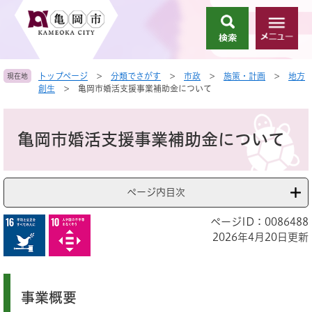
ペ
メ
ー
ニ
検
メ
ジ
ュ
索
ニ
の
ー
ュ
先
を
トップページ
>
分類でさがす
>
市政
>
施策・計画
>
地方
現在地
ー
頭
飛
創生
>
亀岡市婚活支援事業補助金について
で
ば
す
し
本
。
て
文
亀岡市婚活支援事業補助金について
本
文
へ
ページ内目次
ページID：0086488
2026年4月20日更新
事業概要