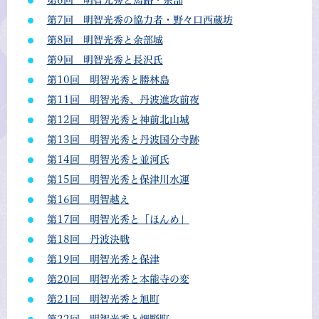
第6回 明智光秀と馬路・余部
第7回 明智光秀の協力者・野々口西蔵坊
第8回 明智光秀と余部城
第9回 明智光秀と長沢氏
第10回 明智光秀と勝林島
第11回 明智光秀、丹波進攻前夜
第12回 明智光秀と神前北山城
第13回 明智光秀と丹波国分寺跡
第14回 明智光秀と並河氏
第15回 明智光秀と保津川水運
第16回 明智越え
第17回 明智光秀と「ほんめ」
第18回 丹波決戦
第19回 明智光秀と保津
第20回 明智光秀と本能寺の変
第21回 明智光秀と旭町