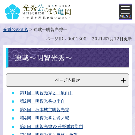
メ
ニ
ページの先頭です。
メ
ュ
光秀公のまち
>
連載～明智光秀～
ニ
ー
ページID：0001300
2021年7月12日更新
ュ
ー
を
本
連載～明智光秀～
飛
文
ば
し
て
ページ内目次
本
文
第1回 明智光秀と「亀山」
へ
第2回 明智光秀の出自
第3回 坂本城主明智光秀
第4回 明智光秀と老ノ坂
第5回 明智光秀VS荻野悪右衛門