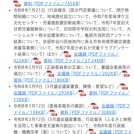
資料 [PDFファイル／745KB]
令和8年1月21日（行政報告（毘沙門荘整備について、閉庁時
間短縮について、地域商社設立について、令和7年度保津ケ丘
文化センター・児童館耐震診断結果について、令和7年度旧犬
甘野児童館解体について、旧別院中学校の利活用について、カ
ーシェルター野水設置条例について、亀岡市消防団アンケート
結果について、余部町谷川尻他地内に係る市有地境界確定調査
測量等業務について、令和7年度かめおか児童クラブアンケー
ト結果について）ほか）／
会議録 [PDFファイル／
422KB]
／
資料 [PDFファイル／27.34MB]
令和8年2月9日（正副委員長の互選について、審議会委員等の
選出について）／
会議録 [PDFファイル／202KB]
／
資料 [PDFファイル／180KB]
令和8年3月9日（3月議会議案審査、陳情・要望など）／
会議録 [PDFファイル／293KB]
／
資料 [PDFファイル／
138KB]
令和8年3月12日（委員長報告の確認）／
会議録 [PDFフ
ァイル／138KB]
／
資料 [PDFファイル／308KB]
令和8年3月12日（3月議会議案審査、行政報告（ふるさと納税
を活用した事業者支援策の創出について、令和8年度行政組
織・機構改革（案）について）など）／
会議録 [PDFファ