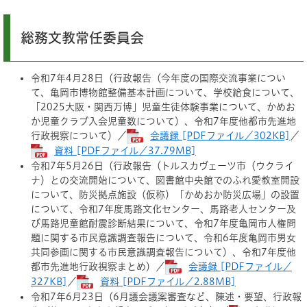
総務文教常任委員会
令和7年4月28日（行政報告（今年度の国際交流事業につい
て、亀岡市博物館整備基本計画について、学校給食について、
「2025大阪・関西万博」児童生徒体験事業について、かめお
か児童クラブ入会児童数について）、令和7年度他都市先進地
行政視察について）／
会議録 [PDFファイル／302KB]
／
資料 [PDFファイル／37.79MB]
令和7年5月26日（行政報告（トルスカヴェーツ市（ウクライ
ナ）との交流開始について、図書館中央館でのふれ愛教室開設
について、防災拠点施設（仮称）「かめおか防災広場」の設置
について、令和7年度馬路文化センター、馬路老人センター及
び馬路児童館耐震診断結果について、令和7年度亀岡市人権問
題に関する市民意識調査報告について、令和6年度亀岡市男女
共同参画に関する市民意識調査報告について）、令和7年度他
都市先進地行政視察まとめ）／
会議録 [PDFファイル／
327KB]
／
資料 [PDFファイル／2.88MB]
令和7年6月23日（6月議会議案審査など、陳述・要望、行政報