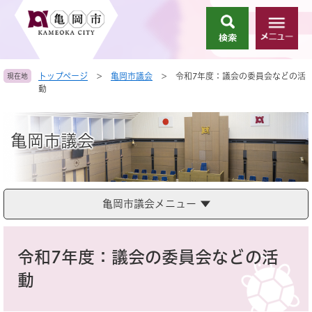
ペ
メ
ー
ニ
検
メ
ジ
ュ
索
ニ
の
ー
ュ
先
を
トップページ
>
亀岡市議会
>
令和7年度：議会の委員会などの活
現在地
ー
頭
飛
動
で
ば
す
し
。
て
亀岡市議会
本
文
へ
亀岡市議会メニュー
本
文
令和7年度：議会の委員会などの活
動