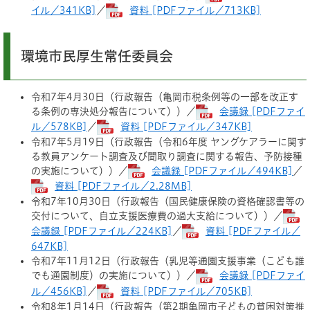
イル／341KB]
／
資料 [PDFファイル／713KB]
環境市民厚生常任委員会
令和7年4月30日（行政報告（亀岡市税条例等の一部を改正す
る条例の専決処分報告について））／
会議録 [PDFファイ
ル／578KB]
／
資料 [PDFファイル／347KB]
令和7年5月19日（行政報告（令和6年度 ヤングケアラーに関す
る教員アンケート調査及び聞取り調査に関する報告、予防接種
の実施について））／
会議録 [PDFファイル／494KB]
／
資料 [PDFファイル／2.28MB]
令和7年10月30日（行政報告（国民健康保険の資格確認書等の
交付について、自立支援医療費の過大支給について））／
会議録 [PDFファイル／224KB]
／
資料 [PDFファイル／
647KB]
令和7年11月12日（行政報告（乳児等通園支援事業（こども誰
でも通園制度）の実施について））／
会議録 [PDFファイ
ル／456KB]
／
資料 [PDFファイル／705KB]
令和8年1月14日（行政報告（第2期亀岡市子どもの貧困対策推