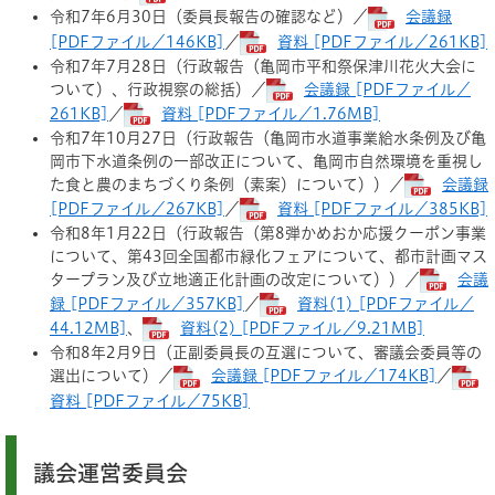
令和7年6月30日（委員長報告の確認など）／
会議録
[PDFファイル／146KB]
／
資料 [PDFファイル／261KB]
令和7年7月28日（行政報告（亀岡市平和祭保津川花火大会に
ついて）、行政視察の総括）／
会議録 [PDFファイル／
261KB]
／
資料 [PDFファイル／1.76MB]
令和7年10月27日（行政報告（亀岡市水道事業給水条例及び亀
岡市下水道条例の一部改正について、亀岡市自然環境を重視し
た食と農のまちづくり条例（素案）について））／
会議録
[PDFファイル／267KB]
／
資料 [PDFファイル／385KB]
令和8年1月22日（行政報告（第8弾かめおか応援クーポン事業
について、第43回全国都市緑化フェアについて、都市計画マス
タープラン及び立地適正化計画の改定について））／
会議
録 [PDFファイル／357KB]
／
資料(1) [PDFファイル／
44.12MB]
、
資料(2) [PDFファイル／9.21MB]
令和8年2月9日（正副委員長の互選について、審議会委員等の
選出について）／
会議録 [PDFファイル／174KB]
／
資料 [PDFファイル／75KB]
議会運営委員会