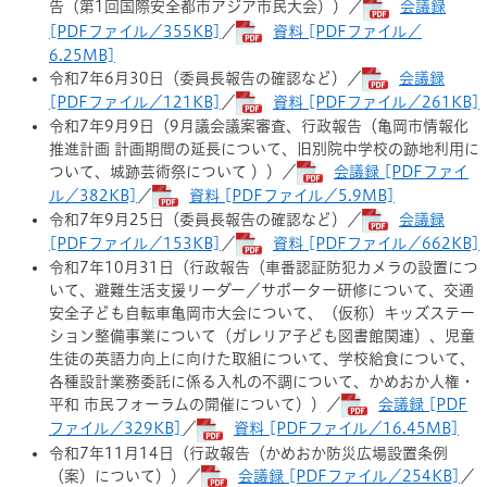
告（第1回国際安全都市アジア市民大会））／
会議録
[PDFファイル／355KB]
／
資料 [PDFファイル／
6.25MB]
令和7年6月30日（委員長報告の確認など）／
会議録
[PDFファイル／121KB]
／
資料 [PDFファイル／261KB]
令和7年9月9日（9月議会議案審査、行政報告（亀岡市情報化
推進計画 計画期間の延長について、旧別院中学校の跡地利用に
ついて、城跡芸術祭について ））／
会議録 [PDFファイ
ル／382KB]
／
資料 [PDFファイル／5.9MB]
令和7年9月25日（委員長報告の確認など）／
会議録
[PDFファイル／153KB]
／
資料 [PDFファイル／662KB]
令和7年10月31日（行政報告（車番認証防犯カメラの設置につ
いて、避難生活支援リーダー／サポーター研修について、交通
安全子ども自転車亀岡市大会について、（仮称）キッズステー
ション整備事業について（ガレリア子ども図書館関連）、児童
生徒の英語力向上に向けた取組について、学校給食について、
各種設計業務委託に係る入札の不調について、かめおか人権・
平和 市民フォーラムの開催について））／
会議録 [PDF
ファイル／329KB]
／
資料 [PDFファイル／16.45MB]
令和7年11月14日（行政報告（かめおか防災広場設置条例
（案）について））／
会議録 [PDFファイル／254KB]
／