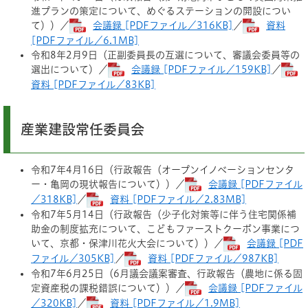
進プランの策定について、めぐるステーションの開設につい
て））／
会議録 [PDFファイル／316KB]
／
資料
[PDFファイル／6.1MB]
令和8年2月9日（正副委員長の互選について、審議会委員等の
選出について）／
会議録 [PDFファイル／159KB]
／
資料 [PDFファイル／83KB]
産業建設常任委員会
令和7年4月16日（行政報告（オープンイノベーションセンタ
ー・亀岡の現状報告について））／
会議録 [PDFファイル
／318KB]
／
資料 [PDFファイル／2.83MB]
令和7年5月14日（行政報告（少子化対策等に伴う住宅関係補
助金の制度拡充について、こどもファーストクーポン事業につ
いて、京都・保津川花火大会について））／
会議録 [PDF
ファイル／305KB]
／
資料 [PDFファイル／987KB]
令和7年6月25日（6月議会議案審査、行政報告（農地に係る固
定資産税の課税錯誤について））／
会議録 [PDFファイル
／320KB]
／
資料 [PDFファイル／1.9MB]