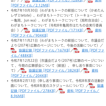
会））／
協議記録 [PDFファイル／128KB]
／
資料
[PDFファイル／2.12MB]
令和7年10月30日（わがまちトークの総括について（かめたん
レザミtetote）、わがまちトークについて（トーキョーコーヒ
ー亀岡、Jun wa）、わがまちトークについて（旭町自治会）、
わがまちトークについて（令和8年亀岡市はたちの会実行委員
会））／
協議記録 [PDFファイル／171KB]
／
資料
[PDFファイル／904KB]
令和7年11月21日（わがまちトークの総括について、市議会だ
より(207号)広聴のページについて、今後の活動について）／
協議記録 [PDFファイル／167KB]
／
資料 [PDFファ
イル／488KB]
令和7年12月22日（市議会だより(207号)広聴のページについ
て 、今期の広聴部会について（総括）、 申し送り事項につい
て）／
協議記録 [PDFファイル／382KB]
／
資料
[PDFファイル／204KB]
令和8年2月13日（申し送り事項について、令和8年度の活動計
画について、令和8年度のスケジュールについて）／
協議
記録 [PDFファイル／278KB]
／
資料 [PDFファイル／
8.96MB]