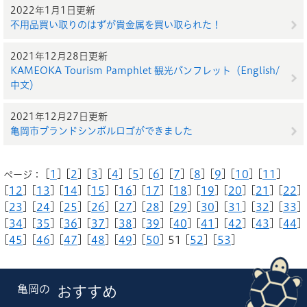
2022年1月1日更新
不用品買い取りのはずが貴金属を買い取られた！
2021年12月28日更新
KAMEOKA Tourism Pamphlet 観光パンフレット（English/
中文）
2021年12月27日更新
亀岡市ブランドシンボルロゴができました
[
1
] [
2
] [
3
] [
4
] [
5
] [
6
] [
7
] [
8
] [
9
] [
10
] [
11
]
ページ：
[
12
] [
13
] [
14
] [
15
] [
16
] [
17
] [
18
] [
19
] [
20
] [
21
] [
22
]
[
23
] [
24
] [
25
] [
26
] [
27
] [
28
] [
29
] [
30
] [
31
] [
32
] [
33
]
[
34
] [
35
] [
36
] [
37
] [
38
] [
39
] [
40
] [
41
] [
42
] [
43
] [
44
]
[
45
] [
46
] [
47
] [
48
] [
49
] [
50
] 51 [
52
] [
53
]
亀岡の
おすすめ