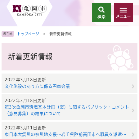
ペ
メ
ー
ニ
検
メ
ジ
ュ
索
ニ
の
ー
ュ
先
を
トップページ
>
新着更新情報
現在地
ー
頭
飛
で
ば
本
す
し
文
新着更新情報
。
て
本
文
へ
2022年3月18日更新
文化施設のあり方に係る円卓会議
2022年3月18日更新
第3次亀岡市環境基本計画（案）に関するパブリック・コメント
（意見募集）の結果について
2022年3月11日更新
東日本大震災の被災地支援～岩手県陸前高田市へ職員を派遣～