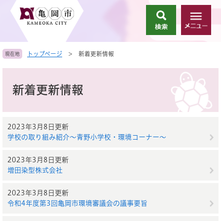
ペ
メ
ー
ニ
検
メ
ジ
ュ
索
ニ
の
ー
ュ
先
を
トップページ
>
新着更新情報
現在地
ー
頭
飛
で
ば
本
す
し
文
新着更新情報
。
て
本
文
へ
2023年3月8日更新
学校の取り組み紹介～青野小学校・環境コーナー～
2023年3月8日更新
増田染型株式会社
2023年3月8日更新
令和4年度第3回亀岡市環境審議会の議事要旨