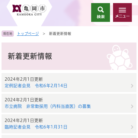
ペ
メ
ー
ニ
検
メ
ジ
ュ
索
ニ
の
ー
ュ
先
を
トップページ
>
新着更新情報
現在地
ー
頭
飛
で
ば
本
す
し
文
新着更新情報
。
て
本
文
へ
2024年2月1日更新
定例記者会見 令和6年2月14日
2024年2月1日更新
市立病院 非常勤採用（内科当直医）の募集
2024年2月1日更新
臨時記者会見 令和6年1月31日