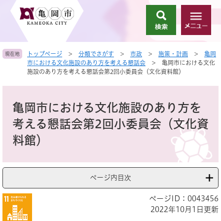
ペ
メ
ー
ニ
検
メ
ジ
ュ
索
ニ
の
ー
ュ
先
を
トップページ
>
分類でさがす
>
市政
>
施策・計画
>
亀岡
現在地
ー
頭
飛
市における文化施設のあり方を考える懇話会
>
亀岡市における文化
で
ば
施設のあり方を考える懇話会第2回小委員会（文化資料館）
す
し
。
て
本
本
文
亀岡市における文化施設のあり方を
文
へ
考える懇話会第2回小委員会（文化資
料館）
ページ内目次
ページID：0043456
2022年10月1日更新