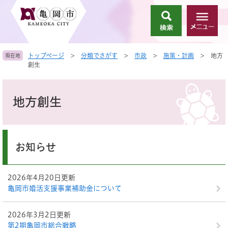
ペ
メ
ー
ニ
検
メ
ジ
ュ
索
ニ
の
ー
ュ
先
を
トップページ
>
分類でさがす
>
市政
>
施策・計画
>
地方
現在地
ー
頭
飛
創生
で
ば
す
し
本
。
て
文
地方創生
本
文
へ
お知らせ
2026年4月20日更新
亀岡市婚活支援事業補助金について
2026年3月2日更新
第2期亀岡市総合戦略