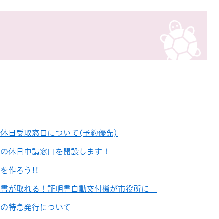
休日受取窓口について(予約優先)
ドの休日申請窓口を開設します！
を作ろう!!
明書が取れる！証明書自動交付機が市役所に！
ドの特急発行について