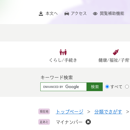
ペ
メ
ー
ニ
本文へ
アクセス
閲覧補助機能
ジ
ュ
の
ー
先
を
頭
飛
で
ば
す
し
。
て
くらし/手続き
健康/福祉/子育
本
文
キーワード検索
へ
G
すべて
o
o
g
l
トップページ
>
分類でさがす
現在地
e
マイナンバー
足あと
カ