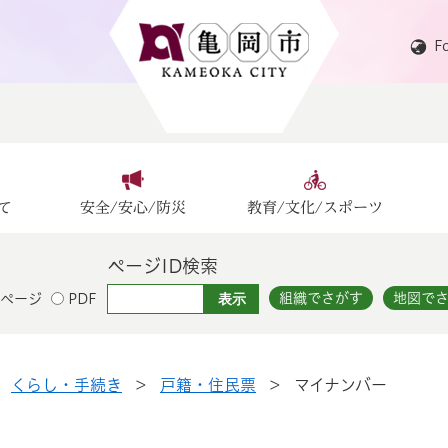
F
て
安全/安心/防災
教育/文化/スポーツ
ページID検索
組織でさがす
地図で
ページ
PDF
>
くらし・手続き
>
戸籍・住民票
>
マイナンバー