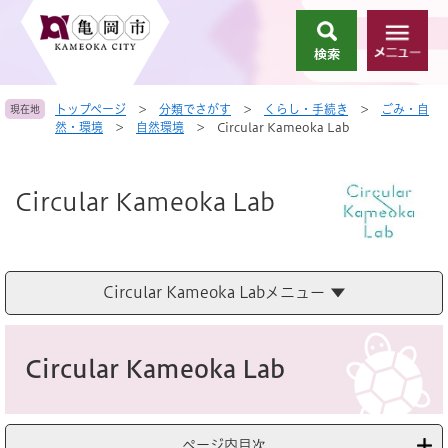
ペ
メ
ー
ニ
検
メ
ジ
ュ
索
ニ
の
ー
ュ
先
を
トップページ
>
分類でさがす
>
くらし・手続き
>
ごみ・自
現在地
ー
頭
飛
然・環境
>
自然環境
>
Circular Kameoka Lab
で
ば
す
し
。
て
Circular Kameoka Lab
本
文
へ
Circular Kameoka Labメニュー
本
文
Circular Kameoka Lab
ページ内目次