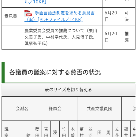
ル／10KB]
手話言語法制定を求める意見書
6月20
可
意見書
日
決
（案）[PDFファイル／14KB]
農業委員会委員の推薦について（栗山
6月20
推
久美子氏、中村幸代氏、人見博子氏、
日
薦
眞継弘子氏）
各議員の議案に対する賛否の状況
表のサイズを切り替える
会派名
緑風会
共産党議員団
議
菱
吉
竹
木
苗
並
立
福
中
湊
田
馬
案
結
田
田
田
曽
村
河
花
井
村