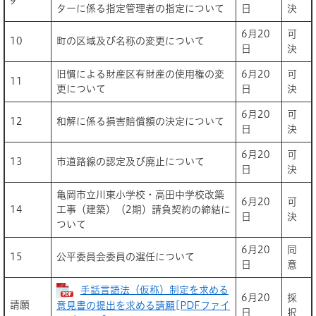
9
ターに係る指定管理者の指定について
日
決
6月20
可
10
町の区域及び名称の変更について
日
決
旧慣による財産区有財産の使用権の変
6月20
可
11
更について
日
決
6月20
可
12
和解に係る損害賠償額の決定について
日
決
6月20
可
13
市道路線の認定及び廃止について
日
決
亀岡市立川東小学校・高田中学校改築
6月20
可
14
工事（建築）（2期）請負契約の締結に
日
決
ついて
6月20
同
15
公平委員会委員の選任について
日
意
手話言語法（仮称）制定を求める
6月20
採
請願
意見書の提出を求める請願[PDFファイ
日
択