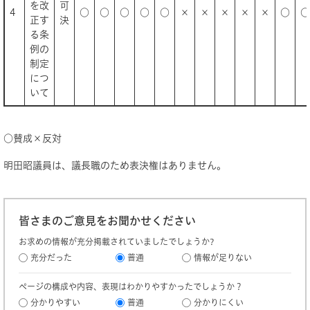
を改
可
4
○
○
○
○
○
×
×
×
×
×
○
○
正す
決
る条
例の
制定
につ
いて
○賛成×反対
明田昭議員は、議長職のため表決権はありません。
皆さまのご意見をお聞かせください
お求めの情報が充分掲載されていましたでしょうか?
充分だった
普通
情報が足りない
ページの構成や内容、表現はわかりやすかったでしょうか？
分かりやすい
普通
分かりにくい