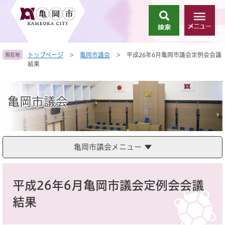
ペ
メ
ー
ニ
検
メ
ジ
ュ
索
ニ
の
ー
ュ
先
を
トップページ
>
亀岡市議会
>
平成26年6月亀岡市議会定例会会議
現在地
ー
頭
飛
結果
で
ば
す
し
。
て
亀岡市議会
本
文
へ
亀岡市議会メニュー
本
文
平成26年6月亀岡市議会定例会会議
結果