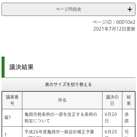
ページ内目次
ページID：0001062
2021年7月12日更新
議決結果
表のサイズを切り替える
議案番
議決の
結
件名
号
日
果
亀岡市税条例の一部を改正する条例の
6月20
承
報1
制定について
日
認
平成26年度亀岡市一般会計補正予算
6月20
可
1