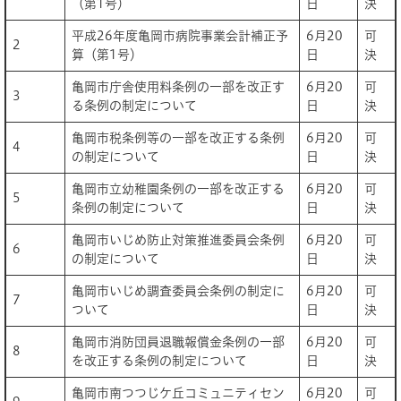
（第1号）
日
決
平成26年度亀岡市病院事業会計補正予
6月20
可
2
算（第1号）
日
決
亀岡市庁舎使用料条例の一部を改正す
6月20
可
3
る条例の制定について
日
決
亀岡市税条例等の一部を改正する条例
6月20
可
4
の制定について
日
決
亀岡市立幼稚園条例の一部を改正する
6月20
可
5
条例の制定について
日
決
亀岡市いじめ防止対策推進委員会条例
6月20
可
6
の制定について
日
決
亀岡市いじめ調査委員会条例の制定に
6月20
可
7
ついて
日
決
亀岡市消防団員退職報償金条例の一部
6月20
可
8
を改正する条例の制定について
日
決
亀岡市南つつじケ丘コミュニティセン
6月20
可