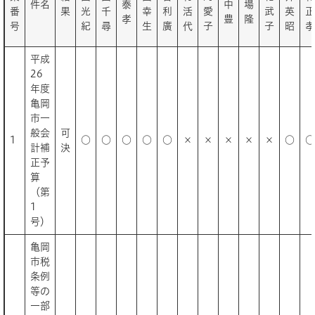
件名
泰
中
場
番
果
光
千
幸
利
活
愛
武
英
正
孝
豊
隆
号
紀
尋
生
廣
代
子
子
昭
孝
平成
26
年度
亀岡
市一
般会
可
1
○
○
○
○
○
×
×
×
×
×
○
○
計補
決
正予
算
（第
1
号）
亀岡
市税
条例
等の
一部