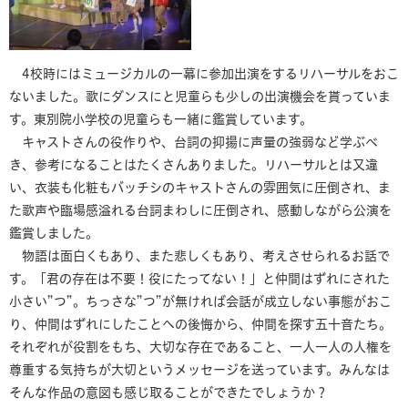
4校時にはミュージカルの一幕に参加出演をするリハーサルをおこ
ないました。歌にダンスにと児童らも少しの出演機会を貰っていま
す。東別院小学校の児童らも一緒に鑑賞しています。
キャストさんの役作りや、台詞の抑揚に声量の強弱など学ぶべ
き、参考になることはたくさんありました。リハーサルとは又違
い、衣装も化粧もバッチシのキャストさんの雰囲気に圧倒され、ま
た歌声や臨場感溢れる台詞まわしに圧倒され、感動しながら公演を
鑑賞しました。
物語は面白くもあり、また悲しくもあり、考えさせられるお話で
す。「君の存在は不要！役にたってない！」と仲間はずれにされた
小さい”つ”。ちっさな”つ”が無ければ会話が成立しない事態がおこ
り、仲間はずれにしたことへの後悔から、仲間を探す五十音たち。
それぞれが役割をもち、大切な存在であること、一人一人の人権を
尊重する気持ちが大切というメッセージを送っています。みんなは
そんな作品の意図も感じ取ることができたでしょうか？