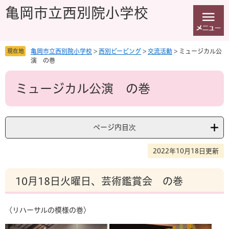
ペ
メ
亀岡市立西別院小学校
ー
ニ
ジ
ュ
の
ー
先
を
現在地
亀岡市立西別院小学校
>
西別ピーピング
>
交流活動
>
ミュージカル公
頭
飛
演 の巻
で
ば
本
す
し
ミュージカル公演 の巻
文
。
て
本
文
へ
ページ内目次
2022年10月18日更新
10月18日火曜日、芸術鑑賞会 の巻
〈リハーサルの模様の巻〉