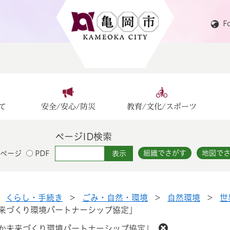
F
て
安全/安心/防災
教育/文化/スポーツ
ページID検索
組織でさがす
地図で
ページ
PDF
>
くらし・手続き
>
ごみ・自然・環境
>
自然環境
>
世
未来づくり環境パートナーシップ協定」
おか未来づくり環境パートナーシップ協定」