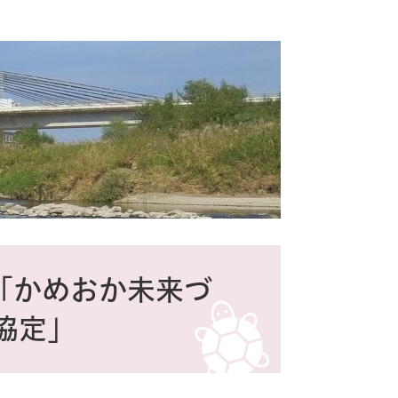
「かめおか未来づ
協定」