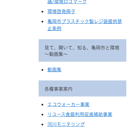
議/環境ロゴマーク
環境啓発冊子
亀岡市プラスチック製レジ袋提供禁
止条例
見て、聞いて、知る、亀岡市と環境
～動画集～
動画集
各種事業案内
エコウォーカー事業
リユース食器利用促進補助事業
河川モニタリング