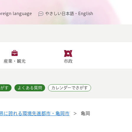
oreign language
やさしい日本語・English
産業・観光
市政
さがす
よくある質問
カレンダーでさがす
界に誇れる環境先進都市・亀岡市
>
亀岡