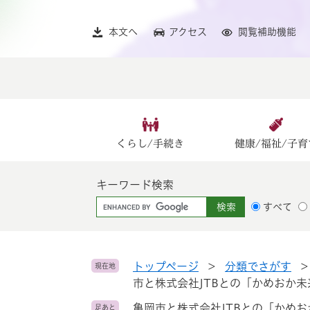
ペ
メ
ー
ニ
本文へ
アクセス
閲覧補助機能
ジ
ュ
の
ー
先
を
頭
飛
で
ば
す
し
。
て
くらし/手続き
健康/福祉/子育
本
文
キーワード検索
へ
G
すべて
o
o
g
l
トップページ
>
分類でさがす
現在地
e
市と株式会社JTBとの「かめおか
カ
亀岡市と株式会社JTBとの「かめ
足あと