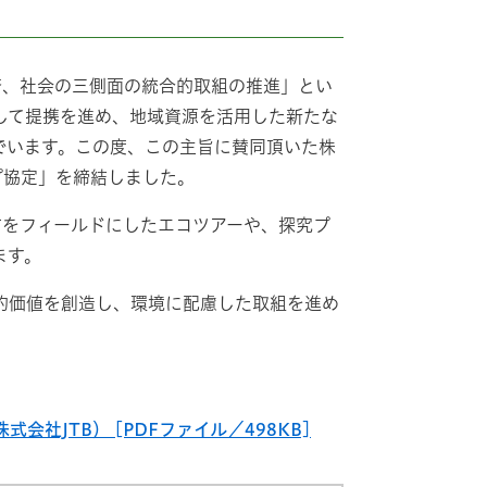
済、社会の三側面の統合的取組の推進」とい
して提携を進め、地域資源を活用した新たな
でいます。この度、この主旨に賛同頂いた株
プ協定」を締結しました。
市をフィールドにしたエコツアーや、探究プ
ます。
的価値を創造し、環境に配慮した取組を進め
社JTB） [PDFファイル／498KB]