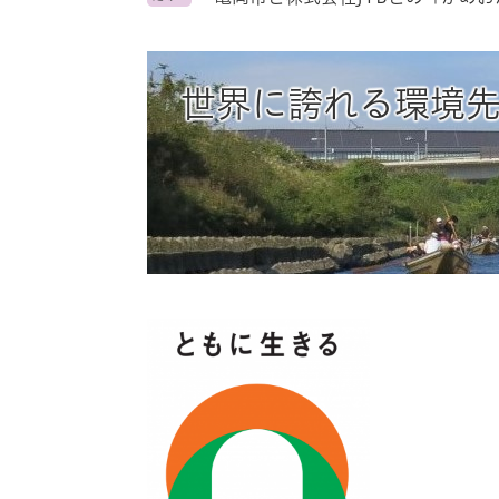
ス
タ
ム
検
世界に誇れる環境
索