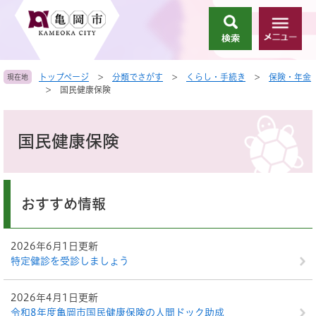
ペ
メ
ー
ニ
検
メ
ジ
ュ
索
ニ
の
ー
ュ
先
を
トップページ
>
分類でさがす
>
くらし・手続き
>
保険・年金
現在地
ー
頭
飛
>
国民健康保険
で
ば
す
し
本
。
て
文
国民健康保険
本
文
へ
おすすめ情報
2026年6月1日更新
特定健診を受診しましょう
2026年4月1日更新
令和8年度亀岡市国民健康保険の人間ドック助成