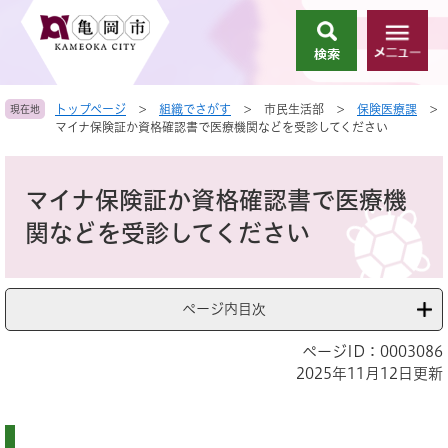
ペ
メ
ー
ニ
検
メ
ジ
ュ
索
ニ
の
ー
ュ
先
を
トップページ
>
組織でさがす
>
市民生活部
>
保険医療課
>
現在地
ー
頭
飛
マイナ保険証か資格確認書で医療機関などを受診してください
で
ば
す
し
本
。
て
文
マイナ保険証か資格確認書で医療機
本
文
関などを受診してください
へ
ページ内目次
ページID：0003086
2025年11月12日更新