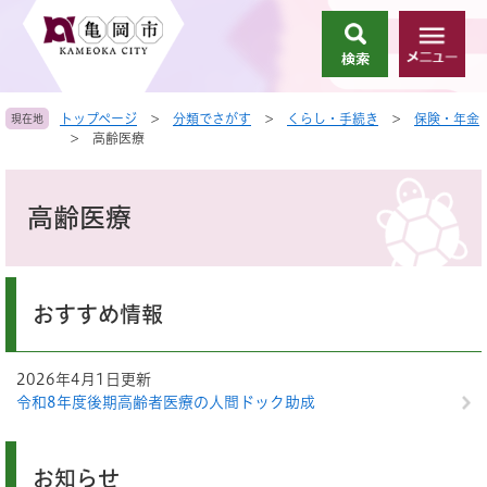
ペ
メ
ー
ニ
検
メ
ジ
ュ
索
ニ
の
ー
ュ
先
を
トップページ
>
分類でさがす
>
くらし・手続き
>
保険・年金
現在地
ー
頭
飛
>
高齢医療
で
ば
す
し
本
。
て
文
高齢医療
本
文
へ
おすすめ情報
2026年4月1日更新
令和8年度後期高齢者医療の人間ドック助成
お知らせ