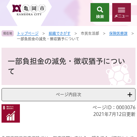
ペ
メ
ー
ニ
検
メ
ジ
ュ
索
ニ
の
ー
ュ
先
を
トップページ
>
組織でさがす
>
市民生活部
>
保険医療課
>
現在地
ー
頭
飛
一部負担金の減免・徴収猶予について
で
ば
す
し
本
。
て
文
一部負担金の減免・徴収猶予につい
本
文
て
へ
ページ内目次
ページID：0003076
2021年7月12日更新