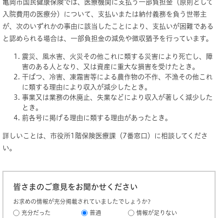
亀岡市国民健康保険では、医療機関に支払う一部負担金（原則として
入院費用の医療分）について、支払いまたは納付義務を負う世帯主
が、次のいずれかの事由に該当したことにより、支払いが困難である
と認められる場合は、一部負担金の減免や徴収猶予を行っています。
震災、風水害、火災その他これに類する災害により死亡し、障
害のある人となり、又は資産に重大な損害を受けたとき。
干ばつ、冷害、凍霜害等による農作物の不作、不漁その他これ
に類する理由により収入が減少したとき。
事業又は業務の休廃止、失業などにより収入が著しく減少した
とき。
前各号に掲げる理由に類する理由があったとき。
詳しいことは、市役所1階保険医療課（7番窓口）に相談してくださ
い。
皆さまのご意見をお聞かせください
お求めの情報が充分掲載されていましたでしょうか?
充分だった
普通
情報が足りない