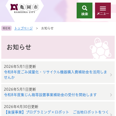
ペ
メ
ー
ニ
検
メ
ジ
ュ
索
ニ
の
ー
ュ
先
を
トップページ
>
お知らせ
現在地
ー
頭
飛
で
ば
本
す
し
文
お知らせ
。
て
本
文
へ
2026年5月1日更新
令和8年度ごみ減量化・リサイクル機器購入費補助金を活用しま
せんか
2026年5月1日更新
令和8年度集じん箱等設置事業補助金の受付を開始します
2026年4月30日更新
【後援事業】プログラミング×ロボット ご当地ロボットをつく