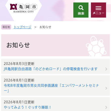
ペ
メ
ー
ニ
検
メ
ジ
ュ
索
ニ
の
ー
ュ
先
を
トップページ
>
お知らせ
現在地
ー
頭
飛
で
ば
本
す
し
文
お知らせ
。
て
本
文
へ
2026年8月3日更新
JR亀岡駅自由通路「のどかめロード」の停電検査を行います
2026年8月1日更新
令和8年度亀岡市男女共同参画講座「エンパワーメントセミナ
ー」
2026年8月1日更新
やってみよう！ぐっすり睡眠！