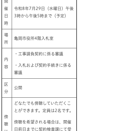
開
催
令和8年7月29日（水曜日）午後
日
3時から午後5時まで（予定）
時
場
亀岡市役所4階入札室
所
・工事請負契約に係る審議
内
・入札および契約手続きに係る
容
審議
区
公開
分
どなたでも傍聴していただくこ
とができます。定員は2名です。
傍
傍聴を希望される場合は、開催
聴
日前日までに契約検査課にて受