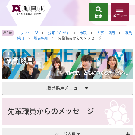
ペ
メ
ー
ニ
検
メ
ジ
ュ
索
ニ
の
ー
ュ
先
を
トップページ
>
分類でさがす
>
市政
>
人事・採用
>
職員
現在地
ー
頭
飛
採用
>
職員採用
>
先輩職員からのメッセージ
で
ば
す
し
。
て
職員採用
本
文
へ
職員採用メニュー
本
文
先輩職員からのメッセージ
ページ内目次