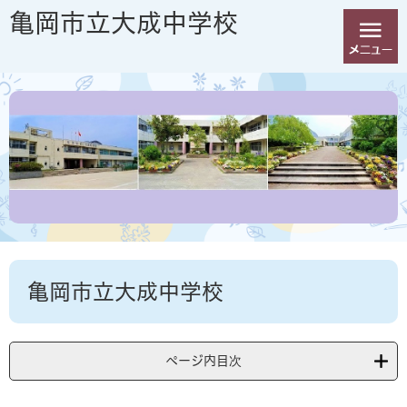
ペ
メ
亀岡市立大成中学校
ー
ニ
ジ
ュ
の
ー
先
を
頭
飛
で
ば
す
し
。
て
本
文
へ
本
亀岡市立大成中学校
文
ページ内目次