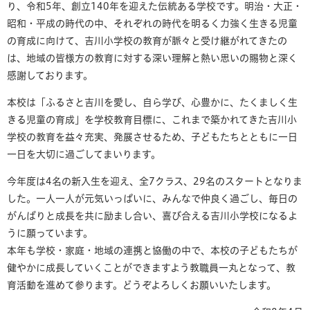
り、令和5年、創立140年を迎えた伝統ある学校です。明治・大正・
昭和・平成の時代の中、それぞれの時代を明るく力強く生きる児童
の育成に向けて、吉川小学校の教育が脈々と受け継がれてきたの
は、地域の皆様方の教育に対する深い理解と熱い思いの賜物と深く
感謝しております。
本校は「ふるさと吉川を愛し、自ら学び、心豊かに、たくましく生
きる児童の育成」を学校教育目標に、これまで築かれてきた吉川小
学校の教育を益々充実、発展させるため、子どもたちとともに一日
一日を大切に過ごしてまいります。
今年度は4名の新入生を迎え、全7クラス、29名のスタートとなりま
した。一人一人が元気いっぱいに、みんなで仲良く過ごし、毎日の
がんばりと成長を共に励まし合い、喜び合える吉川小学校になるよ
うに願っています。
本年も学校・家庭・地域の連携と協働の中で、本校の子どもたちが
健やかに成長していくことができますよう教職員一丸となって、教
育活動を進めて参ります。どうぞよろしくお願いいたします。