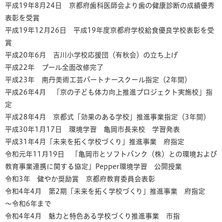
平成19年8月24日 京都府歯科医師会より歯の健康診断の成績優秀
表彰を受賞
平成19年12月26日 平成19年度京都府学校給食優良学校表彰を受
賞
平成20年6月 吉川小学校応援団（有秋会）の立ち上げ
平成22年 プール全面改修完了
平成23年 南丹美術工芸パートナースクール指定（2年間）
平成26年4月 「京の子ども体力向上推進プロジェクト実施校」指
定
平成28年4月 京都式「効果のある学校」推進事業指定（3年間）
平成30年1月17日 環境学習 亀岡市長来校 学習発表
平成31年4月「未来を拓く学校づくり」推進事業 府指定
令和元年11月19日 「亀岡市とソフトバンク（株）との環境および
教育事業連携に関する協定」Pepper環境学習 公開授業
令和3年 健やか奨励賞 京都府教育委員会表彰
令和4年4月 第2期「未来を拓く学校づくり」推進事業 府指定
～令和6年まで
令和4年4月 魅力と特色ある学校づくり推進事業 市指