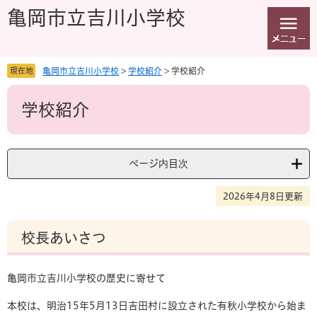
ペ
メ
亀岡市立吉川小学校
ー
ニ
ジ
ュ
の
ー
先
を
現在地
亀岡市立吉川小学校
>
学校紹介
>
学校紹介
頭
飛
本
で
ば
学校紹介
文
す
し
。
て
本
文
ページ内目次
へ
2026年4月8日更新
校長あいさつ
亀岡市立吉川小学校の歴史に寄せて
本校は、明治15年5月13日吉田村に設立された有秋小学校から始ま