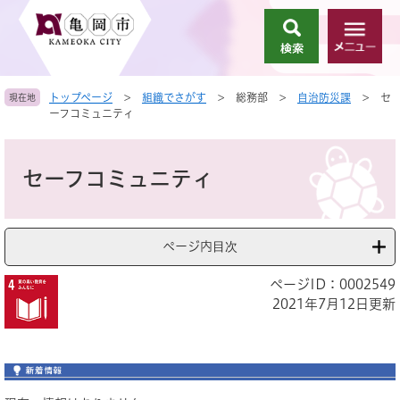
ペ
メ
ー
ニ
検
メ
ジ
ュ
索
ニ
の
ー
ュ
先
を
トップページ
>
組織でさがす
>
総務部
>
自治防災課
>
セ
現在地
ー
頭
飛
ーフコミュニティ
で
ば
す
し
本
。
て
文
セーフコミュニティ
本
文
へ
ページ内目次
ページID：0002549
2021年7月12日更新