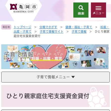
ペ
メ
ー
ニ
検
メ
ジ
ュ
索
ニ
の
ー
ュ
先
を
トップページ
>
分類でさがす
>
健康・福祉・子育て
>
妊娠・
現在地
ー
頭
飛
出産・子育て
>
子育て情報サイト
>
子育て情報
>
ひとり親家
で
ば
庭住宅支援資金貸付
す
し
。
て
本
子育て情報
文
へ
子育て情報メニュー
本
文
ひとり親家庭住宅支援資金貸付