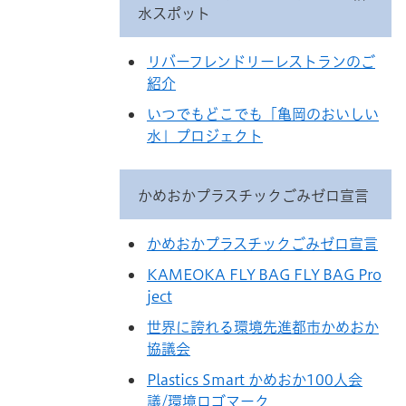
水スポット
リバーフレンドリーレストランのご
紹介
いつでもどこでも「亀岡のおいしい
水」プロジェクト
かめおかプラスチックごみゼロ宣言
かめおかプラスチックごみゼロ宣言
KAMEOKA FLY BAG FLY BAG Pro
ject
世界に誇れる環境先進都市かめおか
協議会
Plastics Smart かめおか100人会
議/環境ロゴマーク