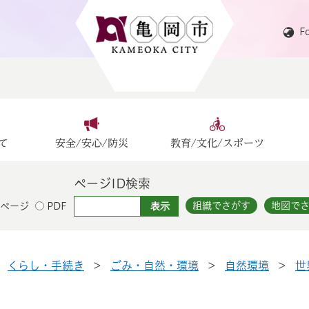
F
て
安全/安心/防災
教育/文化/スポーツ
ページID検索
組織でさがす
地図で
ページ
PDF
>
くらし・手続き
>
ごみ・自然・環境
>
自然環境
>
世