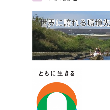
ス
タ
ム
検
世界に誇れる環境
索