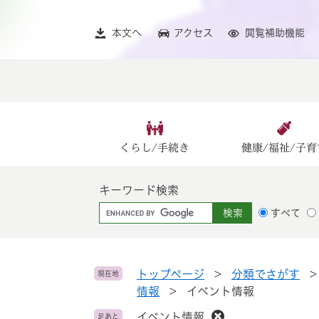
ペ
メ
ー
ニ
本文へ
アクセス
閲覧補助機能
ジ
ュ
の
ー
先
を
頭
飛
で
ば
す
し
。
て
くらし/手続き
健康/福祉/子育
本
文
キーワード検索
へ
G
すべて
o
o
g
l
トップページ
>
分類でさがす
現在地
e
情報
>
イベント情報
カ
イベント情報
足あと