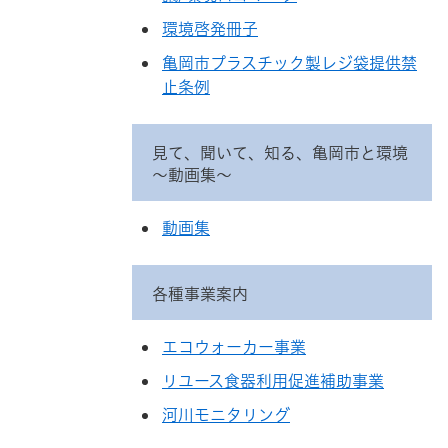
環境啓発冊子
亀岡市プラスチック製レジ袋提供禁
止条例
見て、聞いて、知る、亀岡市と環境
～動画集～
動画集
各種事業案内
エコウォーカー事業
リユース食器利用促進補助事業
河川モニタリング