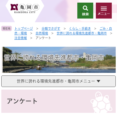
ペ
メ
ー
ニ
検
メ
ジ
ュ
索
ニ
の
ー
ュ
先
を
トップページ
>
分類でさがす
>
くらし・手続き
>
ごみ・自
現在地
ー
頭
飛
然・環境
>
自然環境
>
世界に誇れる環境先進都市・亀岡市
>
で
ば
注目情報
>
アンケート
す
し
。
て
本
世界に誇れる環境先進都市・亀岡市
文
へ
世界に誇れる環境先進都市・亀岡市メニュー
本
文
アンケート