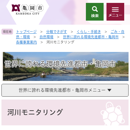
ペ
メ
ー
ニ
検
メ
ジ
ュ
索
ニ
の
ー
ュ
先
を
トップページ
>
分類でさがす
>
くらし・手続き
>
ごみ・自
現在地
ー
頭
飛
然・環境
>
自然環境
>
世界に誇れる環境先進都市・亀岡市
>
で
ば
各種事業案内
>
河川モニタリング
す
し
。
て
本
世界に誇れる環境先進都市・亀岡市
文
へ
世界に誇れる環境先進都市・亀岡市メニュー
本
文
河川モニタリング