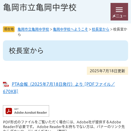
ペ
メ
亀岡市立亀岡中学校
ー
ニ
ジ
ュ
の
ー
先
を
現在地
亀岡市立亀岡中学校
>
亀岡中学校へようこそ
>
校長室から
>
校長室か
頭
飛
ら
で
ば
本
す
し
校長室から
文
。
て
本
文
へ
2025年7月18日更新
PTA会報（2025年7月18日発行）より [PDFファイル／
670KB]
PDF形式のファイルをご覧いただく場合には、Adobe社が提供するAdobe
Readerが必要です。
Adobe Readerをお持ちでない方は、バナーのリンク先