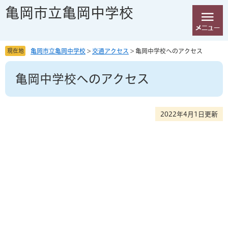
ペ
メ
亀岡市立亀岡中学校
ー
ニ
ジ
ュ
の
ー
先
を
現在地
亀岡市立亀岡中学校
>
交通アクセス
>
亀岡中学校へのアクセス
頭
飛
本
で
ば
亀岡中学校へのアクセス
文
す
し
。
て
本
文
2022年4月1日更新
へ