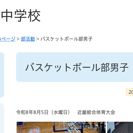
中学校
めページ
>
部活動
>
バスケットボール部男子
本
文
バスケットボール部男子
2
令和8年8月5日（水曜日） 近畿総合体育大会