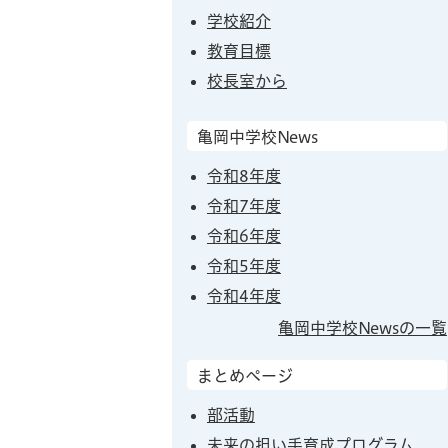
学校紹介
教育目標
校長室から
亀岡中学校News
令和8年度
令和7年度
令和6年度
令和5年度
令和4年度
亀岡中学校Newsの一覧
まとめページ
部活動
未来の担い手育成プログラム