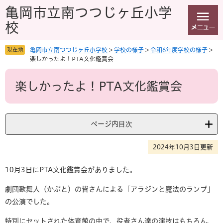
ペ
メ
亀岡市立南つつじヶ丘小学
ー
ニ
校
ジ
ュ
の
ー
先
を
現在地
亀岡市立南つつじヶ丘小学校
>
学校の様子
>
令和6年度学校の様子
>
頭
飛
楽しかったよ！PTA文化鑑賞会
で
ば
本
す
し
楽しかったよ！PTA文化鑑賞会
文
。
て
本
文
へ
ページ内目次
2024年10月3日更新
10月3日にPTA文化鑑賞会がありました。
劇団歌舞人（かぶと）の皆さんによる「アラジンと魔法のランプ」
の公演でした。
特別にセットされた体育館の中で、役者さん達の演技はもちろん、