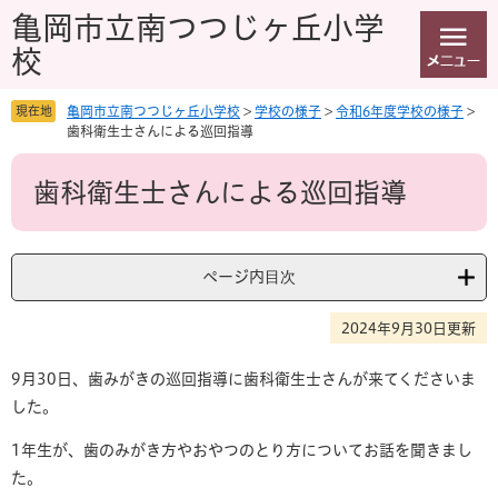
ペ
メ
亀岡市立南つつじヶ丘小学
ー
ニ
校
ジ
ュ
の
ー
先
を
現在地
亀岡市立南つつじヶ丘小学校
>
学校の様子
>
令和6年度学校の様子
>
頭
飛
歯科衛生士さんによる巡回指導
で
ば
本
す
し
歯科衛生士さんによる巡回指導
文
。
て
本
文
へ
ページ内目次
2024年9月30日更新
9月30日、歯みがきの巡回指導に歯科衛生士さんが来てくださいま
した。
1年生が、歯のみがき方やおやつのとり方についてお話を聞きまし
た。