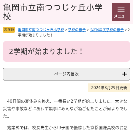
ペ
メ
亀岡市立南つつじヶ丘小学
ー
ニ
校
ジ
ュ
の
ー
先
を
現在地
亀岡市立南つつじヶ丘小学校
>
学校の様子
>
令和6年度学校の様子
>
2
頭
飛
学期が始まりました！
で
ば
本
す
し
2学期が始まりました！
文
。
て
本
文
へ
ページ内目次
2024年8月29日更新
40日間の夏休みを終え、一番長い2学期が始まりました。大きな
災害や事故などにあわず無事にみんなが過ごせたことが何よりでし
た。
始業式では、校長先生から甲子園で優勝した京都国際高校のお話