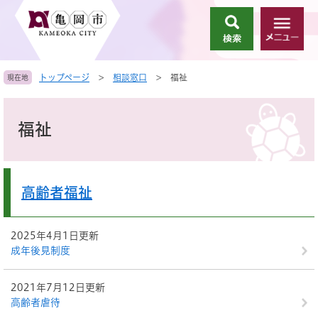
ペ
メ
ー
ニ
検
メ
ジ
ュ
索
ニ
の
ー
ュ
先
を
トップページ
>
相談窓口
>
福祉
現在地
ー
頭
飛
で
ば
本
す
し
文
福祉
。
て
本
文
へ
高齢者福祉
2025年4月1日更新
成年後見制度
2021年7月12日更新
高齢者虐待