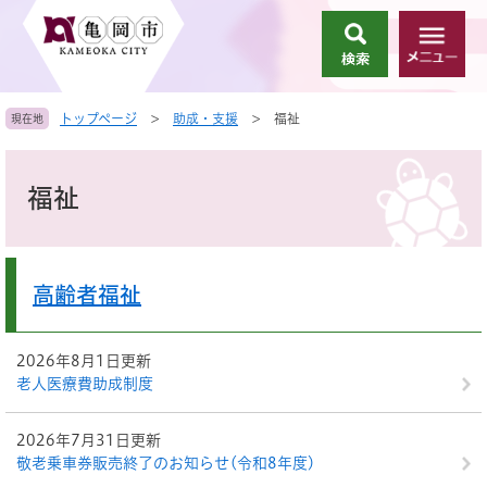
ペ
メ
ー
ニ
検
メ
ジ
ュ
索
ニ
の
ー
ュ
先
を
トップページ
>
助成・支援
>
福祉
現在地
ー
頭
飛
で
ば
本
す
し
文
福祉
。
て
本
文
へ
高齢者福祉
2026年8月1日更新
老人医療費助成制度
2026年7月31日更新
敬老乗車券販売終了のお知らせ(令和8年度)